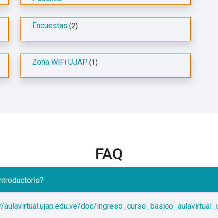
Encuestas
(2)
Zona WiFi UJAP
(1)
FAQ
ntroductorio?
//aulavirtual.ujap.edu.ve/doc/ingreso_curso_basico_aulavirtual_